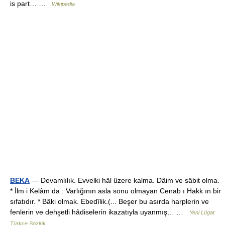
is part… …
Wikipedia
BEKA
— Devamlılık. Evvelki hâl üzere kalma. Dâim ve sâbit olma.
* İlm i Kelâm da : Varlığının asla sonu olmayan Cenab ı Hakk ın bir
sıfatıdır. * Bâki olmak. Ebedîlik.(... Beşer bu asırda harplerin ve
fenlerin ve dehşetli hâdiselerin ikazatıyla uyanmış… …
Yeni Lügat
Türkçe Sözlük