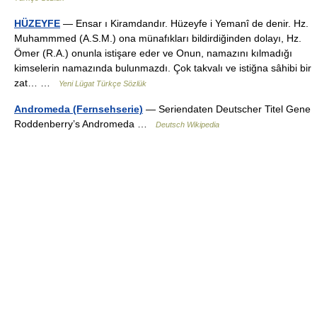
HÜZEYFE
— Ensar ı Kiramdandır. Hüzeyfe i Yemanî de denir. Hz.
Muhammmed (A.S.M.) ona münafıkları bildirdiğinden dolayı, Hz.
Ömer (R.A.) onunla istişare eder ve Onun, namazını kılmadığı
kimselerin namazında bulunmazdı. Çok takvalı ve istiğna sâhibi bir
zat… …
Yeni Lügat Türkçe Sözlük
Andromeda (Fernsehserie)
— Seriendaten Deutscher Titel Gene
Roddenberry’s Andromeda …
Deutsch Wikipedia