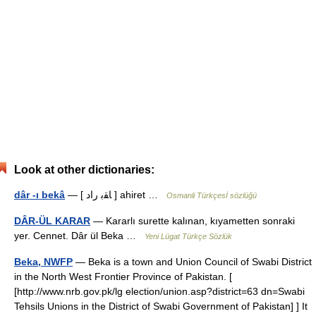
Look at other dictionaries:
dâr -ı bekâ
— [ ﺎﻘﺑ راد ] ahiret …
Osmanli Türkçesİ sözlüğü
DÂR-ÜL KARAR
— Kararlı surette kalınan, kıyametten sonraki
yer. Cennet. Dâr ül Beka …
Yeni Lügat Türkçe Sözlük
Beka, NWFP
— Beka is a town and Union Council of Swabi District
in the North West Frontier Province of Pakistan. [
[http://www.nrb.gov.pk/lg election/union.asp?district=63 dn=Swabi
Tehsils Unions in the District of Swabi Government of Pakistan] ] It