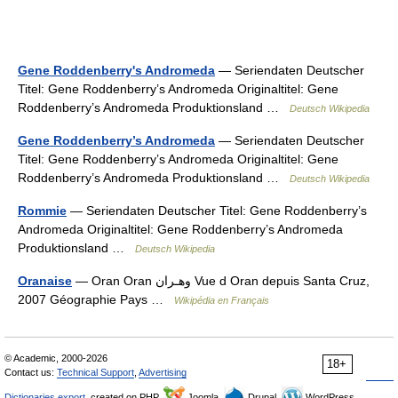
Gene Roddenberry's Andromeda
— Seriendaten Deutscher
Titel: Gene Roddenberry’s Andromeda Originaltitel: Gene
Roddenberry’s Andromeda Produktionsland …
Deutsch Wikipedia
Gene Roddenberry’s Andromeda
— Seriendaten Deutscher
Titel: Gene Roddenberry’s Andromeda Originaltitel: Gene
Roddenberry’s Andromeda Produktionsland …
Deutsch Wikipedia
Rommie
— Seriendaten Deutscher Titel: Gene Roddenberry’s
Andromeda Originaltitel: Gene Roddenberry’s Andromeda
Produktionsland …
Deutsch Wikipedia
Oranaise
— Oran Oran وهـران Vue d Oran depuis Santa Cruz,
2007 Géographie Pays …
Wikipédia en Français
© Academic, 2000-2026
18+
Contact us:
Technical Support
,
Advertising
Dictionaries export
, created on PHP,
Joomla,
Drupal,
WordPress,