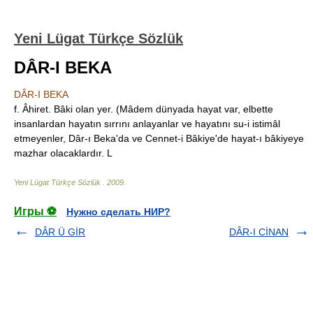
Yeni Lügat Türkçe Sözlük
DÂR-I BEKA
DÂR-I BEKA
f. Âhiret. Bâki olan yer. (Mâdem dünyada hayat var, elbette
insanlardan hayatın sırrını anlayanlar ve hayatını su-i istimâl
etmeyenler, Dâr-ı Beka'da ve Cennet-i Bâkiye'de hayat-ı bâkiyeye
mazhar olacaklardır. L
Yeni Lügat Türkçe Sözlük
.
2009
.
Игры ⚽
Нужно сделать НИР?
DÂR Ü GİR
DÂR-I CİNAN